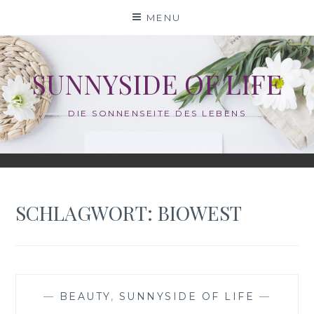
Skip
MENU
to
content
SUNNYSIDE OF LIFE
DIE SONNENSEITE DES LEBENS
SCHLAGWORT:
BIOWEST
—
BEAUTY
,
SUNNYSIDE OF LIFE
—