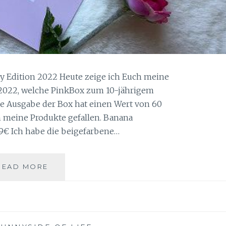
ay Edition 2022 Heute zeige ich Euch meine
 2022, welche PinkBox zum 10-jährigem
se Ausgabe der Box hat einen Wert von 60
h meine Produkte gefallen. Banana
99€ Ich habe die beigefarbene…
PINK
READ MORE
BOX
10TH
BIRTHDAY
EDITION
2022