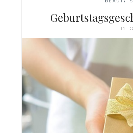
—
BEAUTY
,
Geburtstagsgesc
12.