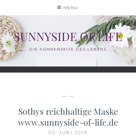
Skip
MENU
to
content
SUNNYSIDE OF LIFE
DIE SONNENSEITE DES LEBENS
— —
Sothys reichhaltige Maske
www.sunnyside-of-life.de
30. JUNI 2019