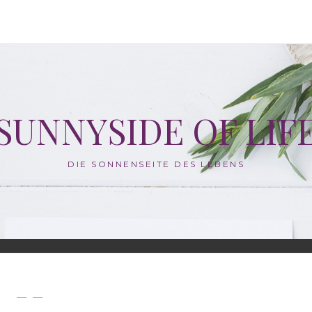
SUNNYSIDE OF LIF
DIE SONNENSEITE DES LEBENS
— —