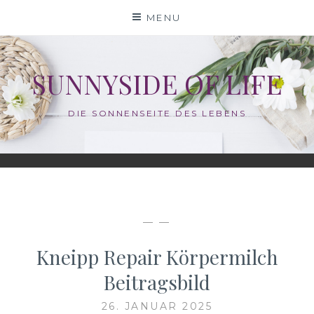
Skip
MENU
to
content
SUNNYSIDE OF LIFE
DIE SONNENSEITE DES LEBENS
— —
Kneipp Repair Körpermilch
Beitragsbild
26. JANUAR 2025