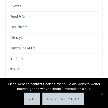
Events
Food & Drinks
Healthcare
Lifestyle
Sunnyside of life
Technik
Travel
Diese Website benutzt Cookies. Wenn Sie die Website weiter
nutzen, gehen wir von Ihrem Einverständnis aus.
OK
ERFAHRE MEHR
Proudly powered by WordPress
|
Theme: Anissa by
AlienWP
.