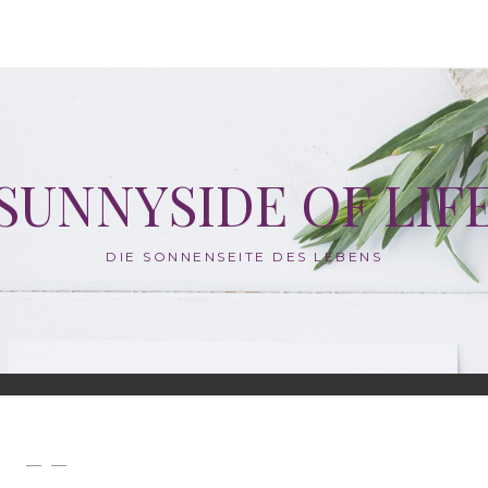
SUNNYSIDE OF LIF
DIE SONNENSEITE DES LEBENS
— —