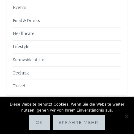
Events
Food & Drinks
Healthcare
Lifestyle
Sunnyside of life
Technik
Travel
Diese Website benutzt Cookies. Wenn Sie die Website weiter
nutzen, gehen wir von Ihrem Einverständnis aus.
OK
ERFAHRE MEHR
Proudly powered by WordPress
|
Theme: Anissa by
AlienWP
.