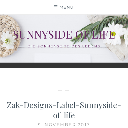
Skip
MENU
to
content
SUNNYSIDE OF LIFE
DIE SONNENSEITE DES LEBENS
— —
Zak-Designs-Label-Sunnyside-
of-life
9. NOVEMBER 2017