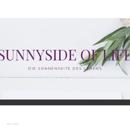
SUNNYSIDE OF LIF
DIE SONNENSEITE DES LEBENS
— —