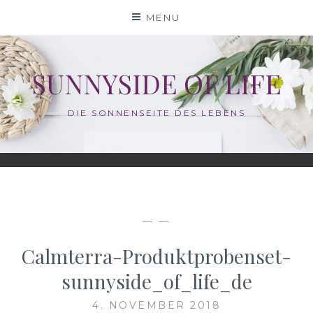
Skip
MENU
to
content
SUNNYSIDE OF LIFE
DIE SONNENSEITE DES LEBENS
— —
Calmterra-Produktprobenset-
sunnyside_of_life_de
4. NOVEMBER 2018