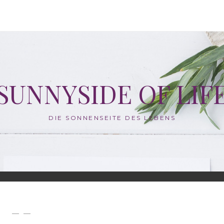
SUNNYSIDE OF LIF
DIE SONNENSEITE DES LEBENS
— —