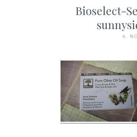
Bioselect-S
sunnysi
4. N