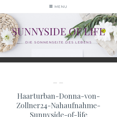
Skip
MENU
to
content
SUNNYSIDE OF LIFE
DIE SONNENSEITE DES LEBENS
— —
Haarturban-Donna-von-
Zollner24-Nahaufnahme-
Sunnyside-of-life