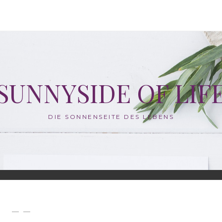
SUNNYSIDE OF LIF
DIE SONNENSEITE DES LEBENS
— —