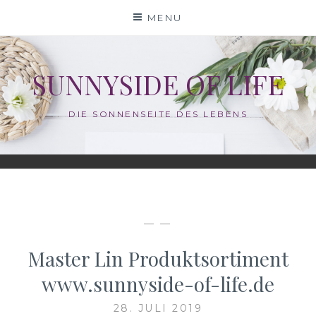
Skip
MENU
to
content
SUNNYSIDE OF LIFE
DIE SONNENSEITE DES LEBENS
— —
Master Lin Produktsortiment
www.sunnyside-of-life.de
28. JULI 2019