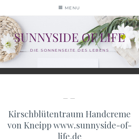
Skip
MENU
to
content
SUNNYSIDE OF LIFE
DIE SONNENSEITE DES LEBENS
— —
Kirschblütentraum Handcreme
von Kneipp www.sunnyside-of-
life.de