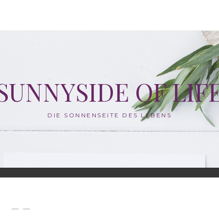
SUNNYSIDE OF LIF
DIE SONNENSEITE DES LEBENS
— —