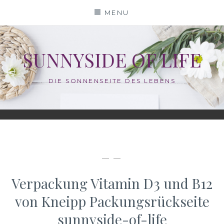
Skip
MENU
to
content
SUNNYSIDE OF LIFE
DIE SONNENSEITE DES LEBENS
— —
Verpackung Vitamin D3 und B12
von Kneipp Packungsrückseite
sunnyside-of-life