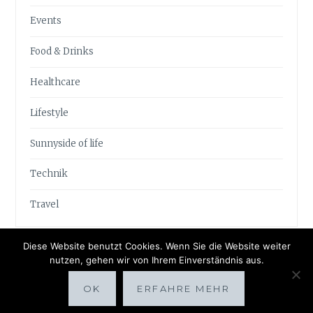
Events
Food & Drinks
Healthcare
Lifestyle
Sunnyside of life
Technik
Travel
Diese Website benutzt Cookies. Wenn Sie die Website weiter
nutzen, gehen wir von Ihrem Einverständnis aus.
OK
ERFAHRE MEHR
Proudly powered by WordPress
|
Theme: Anissa by
AlienWP
.