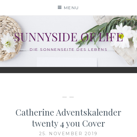
Skip
MENU
to
content
SUNNYSIDE OF LIFE
DIE SONNENSEITE DES LEBENS
— —
Catherine Adventskalender
twenty 4 you Cover
25. NOVEMBER 2019