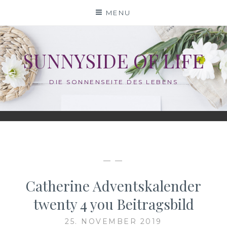
Skip
MENU
to
content
SUNNYSIDE OF LIFE
DIE SONNENSEITE DES LEBENS
— —
Catherine Adventskalender
twenty 4 you Beitragsbild
25. NOVEMBER 2019