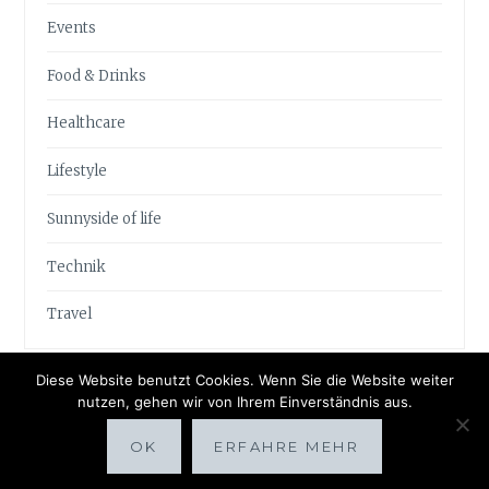
Events
Food & Drinks
Healthcare
Lifestyle
Sunnyside of life
Technik
Travel
Diese Website benutzt Cookies. Wenn Sie die Website weiter
nutzen, gehen wir von Ihrem Einverständnis aus.
OK
ERFAHRE MEHR
Proudly powered by WordPress
|
Theme: Anissa by
AlienWP
.