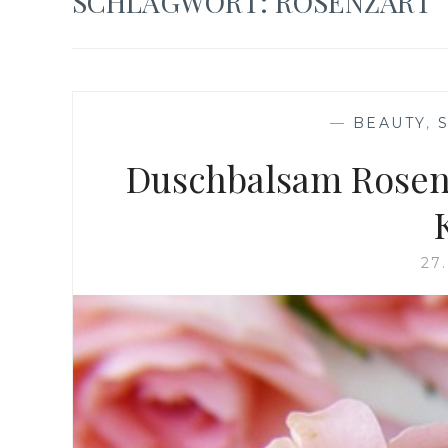
SCHLAGWORT:
ROSENZART
—
BEAUTY
,
Duschbalsam Rosen
27