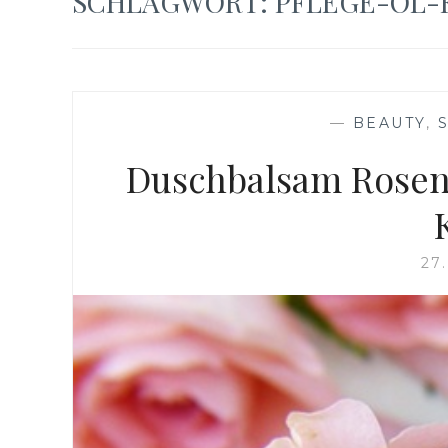
SCHLAGWORT:
PFLEGE-ÖL-
—
BEAUTY
,
Duschbalsam Rosen
27