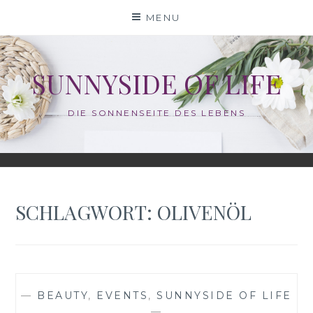
Skip
MENU
to
content
SUNNYSIDE OF LIFE
DIE SONNENSEITE DES LEBENS
SCHLAGWORT:
OLIVENÖL
—
BEAUTY
,
EVENTS
,
SUNNYSIDE OF LIFE
—