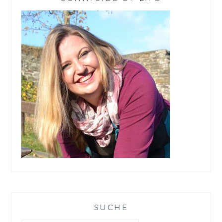
MIT
CORONA?
SUCHE