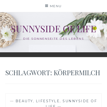
Skip
MENU
to
content
SUNNYSIDE OF LIFE
DIE SONNENSEITE DES LEBENS
SCHLAGWORT:
KÖRPERMILCH
—
BEAUTY
,
LIFESTYLE
,
SUNNYSIDE OF
LIFE
—